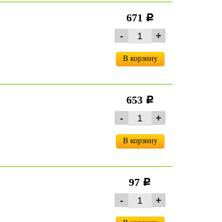
671
c
В корзину
653
c
В корзину
97
c