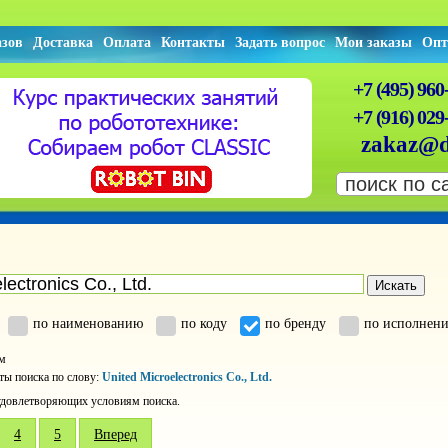
азов
Доставка
Оплата
Контакты
Задать вопрос
Мои заказы
Опт
+7 (495) 960
+7 (916) 029
zakaz@d
Искать
по наименованию
по коду
по бренду
по исполнен
ом
ты поиска по слову:
United Microelectronics Co., Ltd.
 удовлетворяющих условиям поиска.
4
5
Вперед