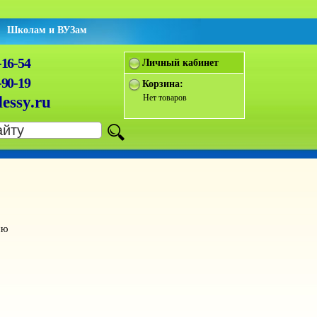
Школам и ВУЗам
-16-54
Личный кабинет
-90-19
Корзина:
Нет товаров
essy.ru
ию