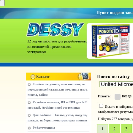
Пункт выдачи зак
32 год мы работаем для разработчиков,
изготовителей и ремонтников
электроники
Поиск по сайту
Каталог
Стойки латунные, пластиковые, из
нержавеющей стали для печатных плат,
винты, гайки
везде
Искать:
Разъёмы питания, ВЧ и СВЧ для RC
Искать в найденн
моделей, Arduino и робототехники
отображаются результа
Для Arduino: Платы, узлы, модули,
Найдено 227 товаров,
шилды, наборы, конструкторы и книги
Робототехника
1
2
3