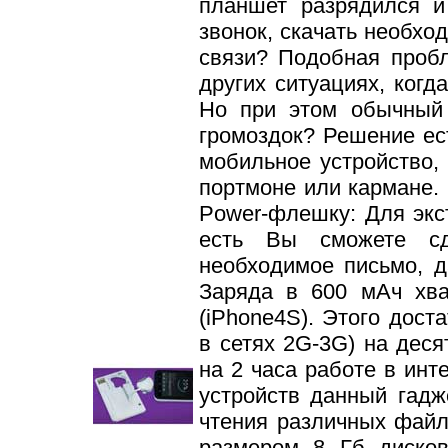
планшет разрядился и
звонок, скачать необхо
связи? Подобная пробл
других ситуациях, когд
Но при этом обычный
громоздок? Решение ес
мобильное устройство,
портмоне или кармане. 
Power-флешку: Для экс
есть Вы сможете сд
необходимое письмо, д
Заряда в 600 мАч хв
(iPhone4S). Этого дост
в сетях 2G-3G) на дес
на 2 часа работе в инт
устройств данный гадж
чтения различных файл
размером 8 Гб дисков