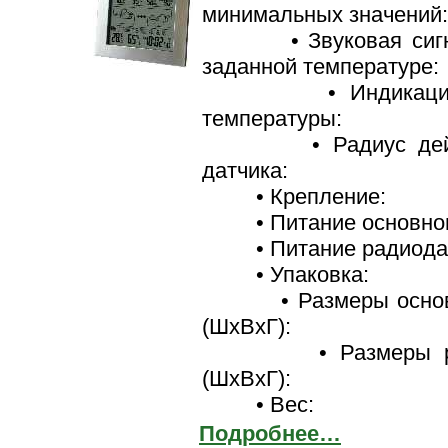
минимальных значений
• Звуковая сигна
заданной температуре:
• Индикация и
температуры:
• Радиус дейст
датчика:
• Крепление:
• Питание основног
• Питание радиодат
• Упаковка:
• Размеры основн
(ШхВхГ):
• Размеры ради
(ШхВхГ):
• Вес:
Подробнее…