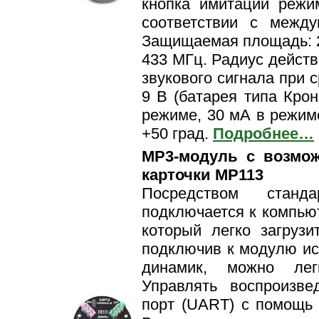
кнопка имитации режим
соответствии с межд
Защищаемая площадь: 20
433 МГц. Радиус действ
звукового сигнала при 
9 В (батарея типа Крон
режиме, 30 мА в режиме
+50 град.
Подробнее…
MP3-модуль с возмо
карточки MP113
Посредством станд
подключается к компьют
который легко загруз
подключив к модулю ист
динамик, можно лег
Управлять воспроизв
порт (UART) с помощь 