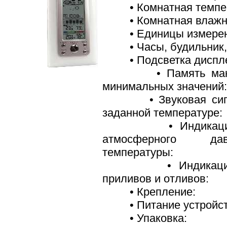
• Комнатная темпер
• Комнатная влажн
• Единицы измерен
• Часы, будильник, 
• Подсветка диспл
• Память макси
минимальных значений
• Звуковая сигна
заданной температуре:
• Индикация и
атмосферного д
температуры:
• Индикация ф
приливов и отливов:
• Крепление:
• Питание устройст
• Упаковка: