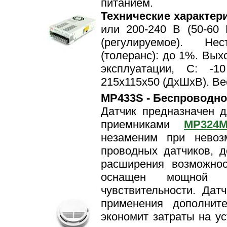
питанием.
Технические характер
или 200-240 В (50-60
(регулируемое). Не
(толеранс): до 1%. Выхо
эксплуатации, С: -1
215x115х50 (ДxШxВ). Вес
MP433S - Беспроводно
Датчик предназначен 
приемниками
MP324
незаменим при невоз
проводных датчиков, д
расширения возможнос
оснащен мощной з
чувствительности. Дат
применения дополните
экономит затраты на ус