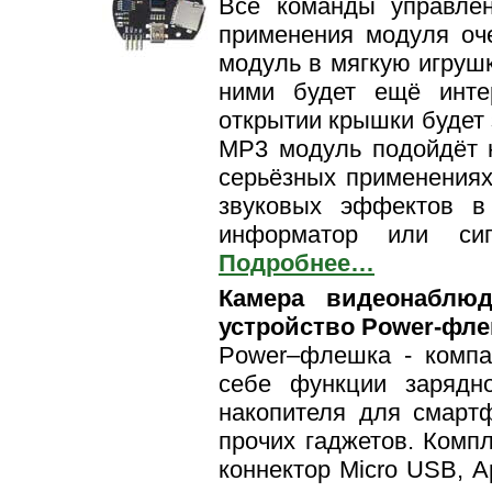
Все команды управле
применения модуля оч
модуль в мягкую игрушк
ними будет ещё инте
открытии крышки будет 
MP3 модуль подойдёт н
серьёзных применениях
звуковых эффектов в 
информатор или сиг
Подробнее…
Камера видеонаблюд
устройство Power-фле
Power–флешка - компа
себе функции зарядн
накопителя для смарт
прочих гаджетов. Компл
коннектор Micro USB, A