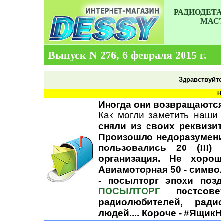
РАДИОДЕТА
МАСТ
Выпуск N 276, 6 февраля 2015 г.
Здравствуйт
Н
Иногда они возвращаютс
Как могли заметить наши
сняли из своих реквизи
Произошло недоразумени
пользовались 20 (!!!
организация. Не хорош
Авиамоторная 50 - симво
- посылторг эпохи позд
ПОСЫЛТОРГ
постсове
радиолюбителей, ради
людей.... Короче -
#ЯщикН