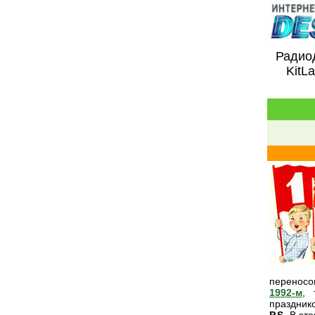
Радиод
KitL
переносо
1992-м
, 
праздник