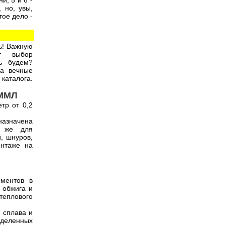
и, 5 и 6 -
 но, увы,
тое дело -
ь! Важную
ет выбор
ь будем?
на вечные
каталога.
 ММЛ
тр от 0,2
назначена
к же для
, шнуров,
онтаже на
ементов в
 обжига и
 теплового
) сплава и
деленных