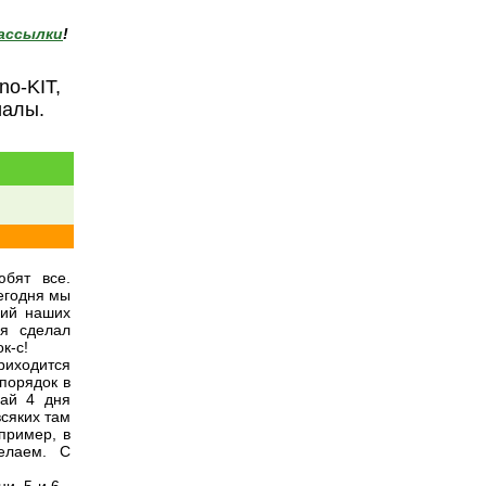
ассылки
!
no-KIT,
иалы.
юбят все.
сегодня мы
ний наших
 я сделал
к-с!
риходится
порядок в
хай 4 дня
всяких там
пример, в
елаем. С