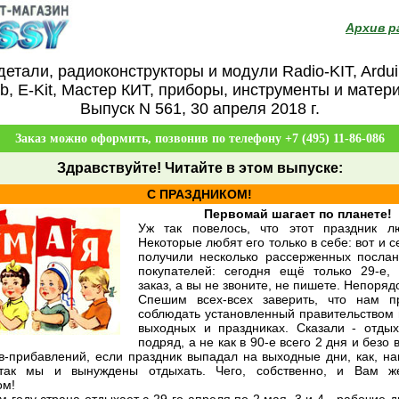
Архив р
етали, радиоконструкторы и модули Radio-KIT, Ardui
ab, E-Kit, Мастер КИТ, приборы, инструменты и матер
Выпуск N 561, 30 апреля 2018 г.
Заказ можно оформить, позвонив по телефону +7 (495) 11-86-086
Здравствуйте
! Читайте в этом выпуске:
С ПРАЗДНИКОМ!
Первомай шагает по планете!
Уж так повелось, что этот праздник л
Некоторые любят его только в себе: вот и 
получили несколько рассерженных посла
покупателей: сегодня ещё только 29-е,
заказ, а вы не звоните, не пишете. Непорядо
Спешим всех-всех заверить, что нам п
соблюдать установленный правительством 
выходных и праздниках. Сказали - отды
подряд, а не как в 90-е всего 2 дня и безо 
в-прибавлений, если праздник выпадал на выходные дни, как, на
так мы и вынуждены отдыхать. Чего, собственно, и Вам ж
ом!