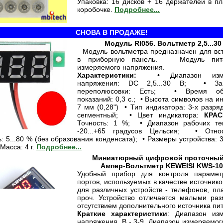
Упаковка: 16 дисков + 16 держателей в пл
коробочке.
Подробнее...
СНОВА В ПРОДАЖЕ!
Модуль RI056. Вольтметр 2,5...30
Модуль вольтметра предназначен для вс
в приборную панель. Модуль пита
измеряемого напряжения.
Характеристики:
• Диапазон измер
напряжения: DC 2,5...30 В; • За
переполюсовки: Есть; • Время об
показаний: 0,3 с.; • Высота символов на и
7 мм (0,28") • Тип индикатора: 3-х разря
сегментный; • Цвет индикатора:
КРА
Точность: 1 %; • Диапазон рабочих те
-20...+65 градусов Цельсия; • Относ
: 5...80 % (без образования конденсата); • Размеры устройства: 3
 Масса: 4 г.
Подробнее...
Миниатюрный цифровой проточный
Ампер-Вольтметр KEWEISI KWS-1
Удобный прибор для контроля парамет
портов, используемых в качестве источник
для различных устройств - телефонов, пл
проч. Устройство отличается малыми ра
отсутствием дополнительного источника пи
Краткие характеристики
: Диапазон из
напряжения, В - 3-9. Диапазон измеряемого