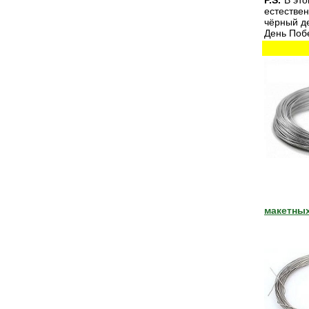
P.S.
В это
естестве
чёрный де
День Поб
макетных