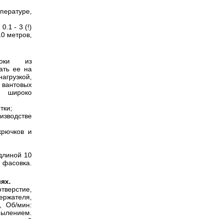
пературе,
.1 - 3 (!)
10 метров,
локи из
ать ее на
грузкой,
вантовых
а широко
тки;
водстве
крючков и
длиной 10
фасовка.
ях.
тверстие,
держателя,
, Об/мин:
пылением.