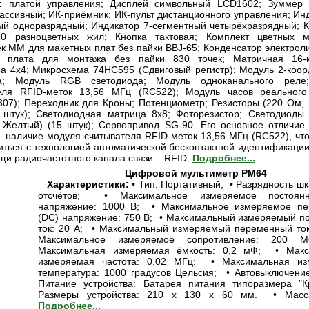
 платой управления; Дисплей символьный LCD1602; Зуммер 
ассивный; ИК-приёмник; ИК-пульт дистанционного управления; Инд
ый одноразрядный; Индикатор 7-сегментный четырёхразрядный; 
10 разноцветных жил; Кнопка тактовая; Комплект цветных м
к MM для макетных плат без пайки BBJ-65; Конденсатор электроли
я плата для монтажа без пайки 830 точек; Матричная 16-к
ра 4х4; Микросхема 74HC595 (Сдвиговый регистр); Модуль 2-коор
ка; Модуль RGB светодиода; Модуль одноканального реле
еля RFID-меток 13,56 МГц (RC522); Модуль часов реальног
07); Переходник для Кроны; Потенциометр; Резисторы (220 Ом, 
 штук); Светодиодная матрица 8х8; Фоторезистор; Светодиоды 
 Желтый) (15 штук); Сервопривод SG-90. Его основное отличие 
– наличие модуля считывателя RFID-меток 13,56 МГц (RC522), что
иться с технологией автоматической бесконтактной идентификации
щи радиочастотного канала связи – RFID.
Подробнее...
Цифровой мультиметр PM64
Характеристики:
• Тип: Портативный; • Разрядность шк
отсчётов; • Максимальное измеряемое постоян
напряжение: 1000 В; • Максимальное измеряемое пе
(DC) напряжение: 750 В; • Максимальный измеряемый п
ток: 20 А; • Максимальный измеряемый переменный ток
Максимальное измеряемое сопротивление: 200
Максимальная измеряемая ёмкость: 0,2 мФ; • Макс
измеряемая частота: 0,02 МГц; • Максимальная из
температура: 1000 градусов Цельсия; • Автовыключение
Питание устройства: Батарея питания типоразмера "
Размеры устройства: 210 x 130 x 60 мм. • Масса
Подробнее...