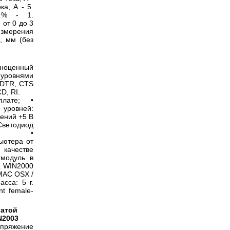
ка, А - 5.
, % - 1.
 от 0 до 3
измерения
, мм (без
ноценный
уровнями
 DTR, CTS
D, RI.
лате; •
 уровней:
жений +5 В
ветодиод
ния; •
ьютера от
 качестве
 модуль в
: WIN2000
 MAC OSX /
сса: 5 г.
t female-
латой
N2003
ряжение