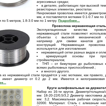
агрессивных средах;
в деталях, работающих при высокой тем
резисторных элементах, реостатах.
Нихромовая проволока имеется диаметром 0
мм, и поставляется мотками 0.1-0.7 мм по 
м по 5 метров, 1.8-3.0 мм по 1 метру.
Подробнее...
Проволока нержавеющая сталь
Эксплуатационные качества прово
нержавеющей стали позволяют использов
объектах с высокой механической на
например для свивки канатов для 
конструкций. Нержавеющая проволок
используется для изготовления:
нержавеющей сетки разных видов и опле
армирующей основы при произ
стройматериалов;
ТНП – от бижутерии до рыболовных 
всяких рыболовных приспособлений.;
и многого другого.
а из нержавеющей стали продаётся у нас мотками, как правило, 
и имеет диаметр от 0.2 до 2 мм. Имеется и килограммовая 
е...
Круги шлифовальные на держател
Набор из 16-ти кругов. Диаметр/толщина/о
мм: 18-20-22/0,5/3,2 Диаметр хвостовика 
мм: 3,2. Максимальная рабочая скорость
32000. Материал: Сталь с алмазным на