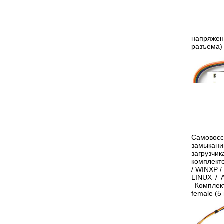
напряжен
разъема) 
Самовосс
замыкани
загрузчи
комплект
/ WINXP /
LINUX / 
Комплект
female (5 