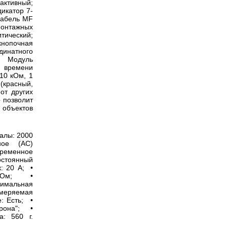
активный;
икатор 7-
Кабель MF
онтажных
тический;
нопочная
динатного
; Модуль
о времени
10 кОм, 1
(красный,
от других
 позволит
 объектов
алы: 2000
ное (AC)
ременное
остоянный
: 20 А; •
 МОм; •
имальная
меряемая
: Есть; •
Крона"; •
: 560 г.