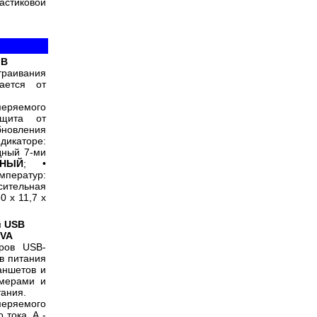
астиковой
 В
траивания
ется от
яемого
щита от
новления
ндикаторе:
дный 7-ми
СНЫЙ
; •
мператур:
ительная
0 x 11,7 x
 USB
0VA
ров USB-
ов питания
аншетов и
змерами и
тания.
меряемого
 тока, А -