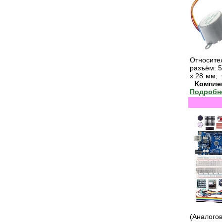
Относите
разъём: 5
x 28 мм; 
Компле
Подробне
(Аналого