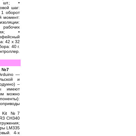
 шт.; •
овой шаг:
 1 оборот
ий момент:
изоляции:
 рабочих
льсия; •
ерфейсный
а: 42 x 32
ора: 40 г.
троллер.
t №7
Arduino —
льской и
рдуино) –
ты имеют
ым можно
поненты):
воприводы
r Kit №7
 R3 CH340
гружения;
туры LM335
овый. 4-х