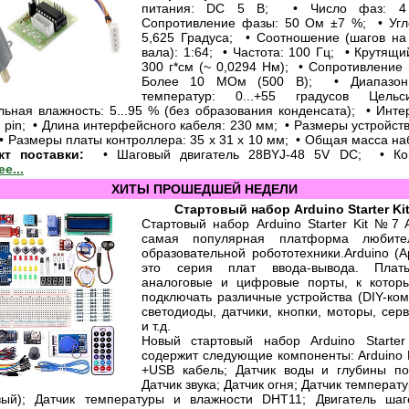
питания: DC 5 В; • Число фаз: 4
Сопротивление фазы: 50 Ом ±7 %; • Угл
5,625 Градуса; • Соотношение (шагов на
вала): 1:64; • Частота: 100 Гц; • Крутящ
300 г*см (~ 0,0294 Нм); • Сопротивление 
Более 10 МОм (500 В); • Диапазон
температур: 0...+55 градусов Це
льная влажность: 5...95 % (без образования конденсата); • Инт
 pin; • Длина интерфейсного кабеля: 230 мм; • Размеры устройств
• Размеры платы контроллера: 35 x 31 x 10 мм; • Общая масса наб
кт поставки:
• Шаговый двигатель 28BYJ-48 5V DC; • Кон
е...
ХИТЫ ПРОШЕДШЕЙ НЕДЕЛИ
Стартовый набор Arduino Starter Ki
Стартовый набор Arduino Starter Kit №7 
самая популярная платформа любите
образовательной робототехники.Arduino (А
это серия плат ввода-вывода. Пла
аналоговые и цифровые порты, к котор
подключать различные устройства (DIY-ком
светодиоды, датчики, кнопки, моторы, сер
и т.д.
Новый стартовый набор Arduino Starte
содержит следующие компоненты: Arduino
+USB кабель; Датчик воды и глубины по
Датчик звука; Датчик огня; Датчик темпера
вый); Датчик температуры и влажности DHT11; Двигатель шаг