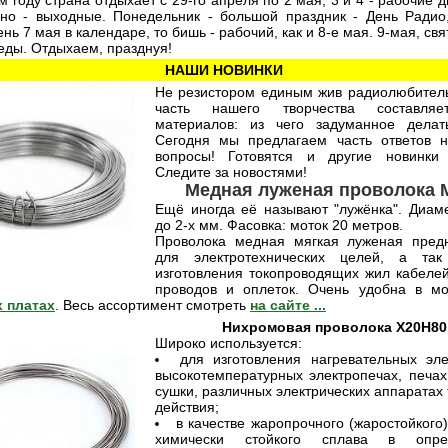
м году страна отдыхает с 29-го апреля по 2 мая, 3 и 4 - рабочие дн
нно - выходные. Понедельник - большой праздник - День Радио,
нь 7 мая в календаре, то бишь - рабочий, как и 8-е мая. 9-мая, свя
еды. Отдыхаем, празднуя!
НАШИ НОВИНКИ
Не резистором единым жив радиолюбител
часть нашего творчества составля
материалов: из чего задуманное делат
Сегодня мы предлагаем часть ответов 
вопросы! Готовятся и другие новинки 
Следите за новостями!
Медная луженая проволока
Ещё иногда её называют "лужёнка". Диаме
до 2-х мм. Фасовка: моток 20 метров.
Проволока медная мягкая луженая пред
для электротехнических целей, а та
изготовления токопроводящих жил кабелей
проводов и оплеток. Очень удобна в м
 платах
. Весь ассортимент смотреть
на сайте ...
Нихромовая проволока Х20Н80
Широко используется:
для изготовления нагревательных эл
высокотемпературных электропечах, печах
сушки, различных электрических аппаратах
действия;
в качестве жаропрочного (жаростойкого
химически стойкого сплава в опре