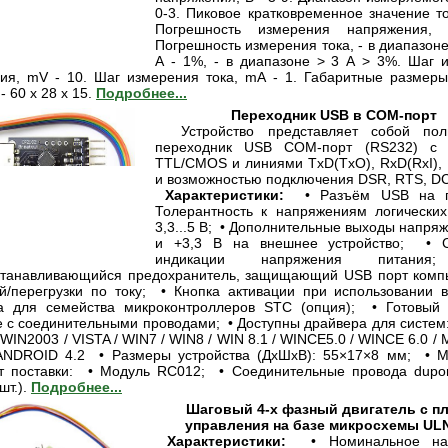
0-3. Пиковое кратковременное значение то
Погрешность измерения напряжения
Погрешность измерения тока, - в диапазоне
А - 1%, - в диапазоне > 3 А > 3%. Шаг 
ия, mV - 10. Шаг измерения тока, mА - 1. Габаритные размеры
- 60 х 28 х 15.
Подробнее...
Переходник USB в COM-порт
Устройство представляет собой пол
переходник USB COM-порт (RS232) с 
TTL/CMOS и линиями TxD(TxO), RxD(RxI),
и возможностью подключения DSR, RTS, DC
Характеристики:
• Разъём USB на п
Толерантность к напряжениям логических
3,3...5 В; • Дополнительные выходы напря
и +3,3 В на внешнее устройство; • С
индикации напряжения пита
танавливающийся предохранитель, защищающий USB порт комп
й/перегрузки по току; • Кнопка активации при использовании в
ка для семейства микроконтроллеров STC (опция); • Готовый
е с соединительными проводами; • Доступны драйвера для систем
 WIN2003 / VISTA / WIN7 / WIN8 / WIN 8.1 / WINCE5.0 / WINCE 6.0 /
ANDROID 4.2 • Размеры устройства (ДхШхВ): 55×17×8 мм; • Ма
 поставки: • Модуль RC012; • Соединительные провода dupon
шт.).
Подробнее...
Шаговый 4-х фазный двигатель с п
управления на базе микросхемы UL
Характеристики:
• Номинальное нап