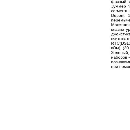
фазный с
Зуммер п
сегментн
Dupont 
перемыче
Макетна
клавиату
джойсти
считыват
RTC(DS13
кОм) (30
Зеленый,
наборов 
познаком
при помо