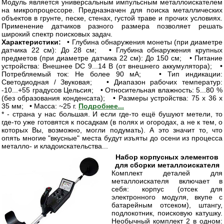
Модуль является универсальным импульсным металлоискателем
на микропроцессоре. Предназначен для поиска металлических
объектов в грунте, песке, стенах, густой траве и прочих условиях.
Применение датчиков разного размера позволяет решать
широкий спектр поисковых задач.
Характеристики:
• Глубина обнаружения монеты (при диаметре
датчика 22 см): До 28 см; • Глубина обнаружения крупных
предметов (при диаметре датчика 22 см): До 150 см; • Питание
устройства: Внешнее DC 9...14 В (от внешнего аккумулятора); •
Потребляемый ток: Не более 90 мА; • Тип индикации:
Светодиодная / Звуковая; • Диапазон рабочих температур:
-10...+55 градусов Цельсия; • Относительная влажность: 5...80 %
(без образования конденсата); • Размеры устройства: 75 x 36 x
35 мм; • Масса: ~25 г.
Подробнее...
* - страна у нас большая. И если где-то ещё бушуют метели, то
где-то уже готовятся к посадкам (в полях и огородах, а не к тем, о
которых Вы, возможно, могли подумать). А это значит то, что
опять многие "вкусные" места будут изъяты до осени из процесса
металло- и кладоискательства...
Набор корпусных элементов
для сборки металлоискателя
Комплект деталей для
металлоискателя включает в
себя: корпус (отсек для
электронного модуля, вкупе с
батарейным отсеком), штангу,
подлокотник, поисковую катушку.
Необычный комплект 2 в одном: