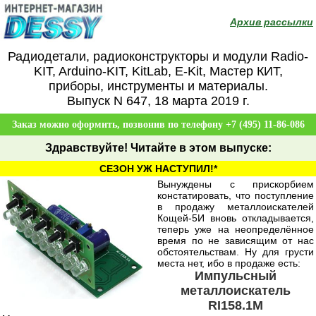
Архив рассылки
Радиодетали, радиоконструкторы и модули Radio-
KIT, Arduino-KIT, KitLab, E-Kit, Мастер КИТ,
приборы, инструменты и материалы.
Выпуск N 647, 18 марта 2019 г.
Заказ можно оформить, позвонив по телефону +7 (495) 11-86-086
Здравствуйте
! Читайте в этом выпуске:
СЕЗОН УЖ НАСТУПИЛ!*
Вынуждены с прискорбием
констатировать, что поступление
в продажу металлоискателей
Кощей-5И вновь откладывается,
теперь уже на неопределённое
время по не зависящим от нас
обстоятельствам. Ну для грусти
места нет, ибо в продаже есть:
Импульсный
металлоискатель
RI158.1M