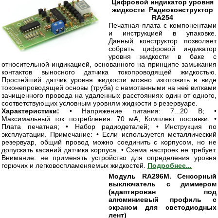
Цифровой индикатор уровня
жидкости
.
Радиоконструктор
RA254
Печатная плата с компонентами
и инструкцией в упаковке.
Данный конструктор позволяет
собрать цифровой индикатор
уровня жидкости в баке с
относительной индикацией, основанного на принципе замыкания
контактов выносного датчика токопроводящей жидкостью.
Простейший датчик уровня жидкости можно изготовить в виде
токонепроводящей основы (труба) с намотанными на неё витками
зачищенного провода на удаленных расстояниях один от одного,
соответствующих условным уровням жидкости в резервуаре.
Характеристики:
• Напряжение питания: 7...20 В; •
Максимальный ток потребления: 70 мА; Комплект поставки: •
Плата печатная; • Набор радиодеталей; • Инструкция по
эксплуатации. Примечание: • Если используется металлический
резервуар, общий провод можно соединить с корпусом, но не
допускать касаний датчика корпуса. • Схема настроек не требует.
Внимание: не применять устройство для определения уровня
горючих и легковоспламеняемых жидкостей.
Подробнее...
Модуль RA296M. Сенсорный
выключатель с диммером
(адаптирован под
алюминиевый профиль с
экраном для светодиодных
лент)