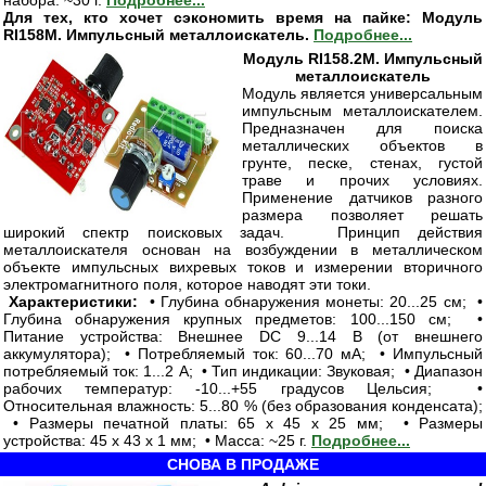
набора: ~30 г.
Подробнее...
Для тех, кто хочет сэкономить время на пайке: Модуль
RI158M. Импульсный металлоискатель.
Подробнее...
Модуль RI158.2M. Импульсный
металлоискатель
Модуль является универсальным
импульсным металлоискателем.
Предназначен для поиска
металлических объектов в
грунте, песке, стенах, густой
траве и прочих условиях.
Применение датчиков разного
размера позволяет решать
широкий спектр поисковых задач. Принцип действия
металлоискателя основан на возбуждении в металлическом
объекте импульсных вихревых токов и измерении вторичного
электромагнитного поля, которое наводят эти токи.
Характеристики:
• Глубина обнаружения монеты: 20...25 см; •
Глубина обнаружения крупных предметов: 100...150 см; •
Питание устройства: Внешнее DC 9...14 В (от внешнего
аккумулятора); • Потребляемый ток: 60...70 мА; • Импульсный
потребляемый ток: 1...2 А; • Тип индикации: Звуковая; • Диапазон
рабочих температур: -10...+55 градусов Цельсия; •
Относительная влажность: 5...80 % (без образования конденсата);
• Размеры печатной платы: 65 x 45 x 25 мм; • Размеры
устройства: 45 x 43 x 1 мм; • Масса: ~25 г.
Подробнее...
СНОВА В ПРОДАЖЕ