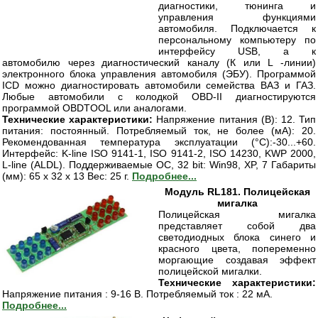
диагностики, тюнинга и
управления функциями
автомобиля. Подключается к
персональному компьютеру по
интерфейсу USB, а к
автомобилю через диагностический каналу (К или L -линии)
электронного блока управления автомобиля (ЭБУ). Программой
ICD можно диагностировать автомобили семейства ВАЗ и ГАЗ.
Любые автомобили с колодкой OBD-II диагностируются
программой OBDTOOL или аналогами.
Технические характеристики:
Напряжение питания (В): 12. Тип
питания: постоянный. Потребляемый ток, не более (мА): 20.
Рекомендованная температура эксплуатации (°С):-30...+60.
Интерфейс: K-line ISO 9141-1, ISO 9141-2, ISO 14230, KWP 2000,
L-line (ALDL). Поддерживаемые ОС, 32 bit: Win98, XP, 7 Габариты
(мм): 65 х 32 х 13 Вес: 25 г.
Подробнее...
Модуль RL181. Полицейская
мигалка
Полицейская мигалка
представляет собой два
светодиодных блока синего и
красного цвета, попеременно
моргающие создавая эффект
полицейской мигалки.
Технические характеристики:
Напряжение питания : 9-16 В. Потребляемый ток : 22 мА.
Подробнее...