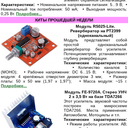
элемент охранной сигнализации.
Характеристики:
• Номинальное напряжение питания: 5...9 В; •
Номинальный ток потребления: 50 мА; • Выходная мощность:
0,25 Вт.
Подробнее...
ХИТЫ ПРОШЕДШЕЙ НЕДЕЛИ
Модуль RS025-Lite.
Ревербератор на PT2399
(одноканальный)
Модуль представляет собой
простой одноканальный
ревербератор без усилителя.
Потенциометром
устанавливают
глубину реверберации.
Технические характеристики:
• Количество каналов: 1
(МОНО); • Рабочее напряжение: DC 6...15 В; • Крепление
модуля: 4 крепёжных отверстия диаметром 3 мм; • Размер
платы: 50 x 50 мм (1,97 x 1,97"); • Масса модуля: ~15 г.
Подробнее...
Модуль FE-9720A. Стерео УНЧ
2 х 3,5 Вт на базе TDA7266
Этот усилитель звуковой частоты
построен на микросхеме
TDA7266. Места применения:
Автомобили, Мотоциклы и т.п.
Технические характеристики:
• Режим работы усилителя: AB;