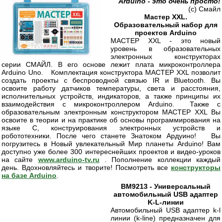
Arduino - это очень просто!
(с) Смайл
Мастер XXL.
Образовательный набор для
проектов Arduino
МАСТЕР XXL - это новый
уровень в образовательных
электронных конструкторах
серии СМАЙЛ. В его основе лежит плата микроконтроллера
Arduino Uno. Комплектация конструктора МАСТЕР XXL позволит
создать проекты с беспроводной связью IR и Bluetooth. Вы
освоите работу датчиков температуры, света и расстояния,
исполнительных устройств, индикаторов, а также принципы их
взаимодействия с микроконтроллером Arduino. Также с
образовательным электронным конструктором МАСТЕР XXL Вы
освоите в теории и на практике об основы программирования на
языке С, конструирования электронных устройств и
робототехники. После чего станете Знатоком Ардуино! Вы
погрузитесь в Новый увлекательный Мир планеты Arduino! Вам
доступно уже более 300 интереснейших проектов и видео-уроков
на сайте
www.arduino-tv.ru
. Пополнение коллекции каждый
день. Вдохновляйтесь и творите! Посмотреть все
конструкторы
на базе Arduino
.
BM9213 - Универсальный
автомобильный USB адаптер
K-L-линии
Автомобильный USB адаптер k-l
линии (k-line) предназначен для