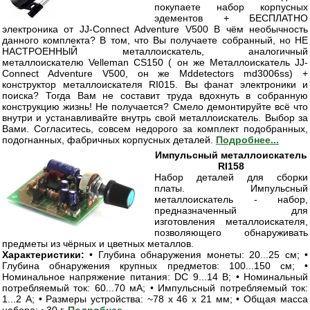
покупаете набор корпусных
эдементов + БЕСПЛАТНО
электроника от JJ-Connect Adventure V500 В чём необычность
данного комплекта? В том, что Вы получаете собранный, но НЕ
НАСТРОЕННЫЙ металлоискатель, аналогичный
металлоискателю Velleman CS150 ( он же Металлоискатель JJ-
Connect Adventure V500, он же Mddetectors md3006ss) +
конструктор металлоискателя RI015. Вы фанат электроники и
поиска? Тогда Вам не составит труда вдохнуть в собранную
конструкцию жизнь! Не получается? Смело демонтируйте всё что
внутри и устанавливайте внутрь свой металлоискатель. Выбор за
Вами. Согласитесь, совсем недорого за комплект подобранных,
подогнанных, фабричных корпусных деталей.
Подробнее...
Импульсный металлоискатель
RI158
Набор деталей для сборки
платы. Импульсный
металлоискатель - набор,
предназначенный для
изготовления металлоискателя,
позволяющего обнаруживать
предметы из чёрных и цветных металлов.
Характеристики:
• Глубина обнаружения монеты: 20...25 см; •
Глубина обнаружения крупных предметов: 100...150 см; •
Номинальное напряжение питания: DC 9...14 В; • Номинальный
потребляемый ток: 60...70 мА; • Импульсный потребляемый ток:
1...2 А; • Размеры устройства: ~78 x 46 x 21 мм; • Общая масса