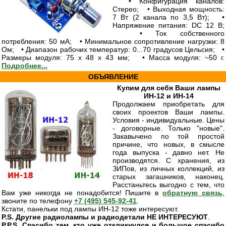
• Конфигурация каналов:
Стерео; • Выходная мощность:
7 Вт (2 канала по 3,5 Вт); •
Напряжение питания: DC 12 В;
• Ток собственного
потребления: 50 мА; • Минимальное сопротивление нагрузки: 8
Ом; • Диапазон рабочих температур: 0...70 градусов Цельсия; •
Размеры модуля: 75 х 48 х 43 мм; • Масса модуля: ~50 г.
Подробнее...
ОБЪЯВЛЕНИЕ
Купим для себя Ваши лампы
ИН-12 и ИН-14
Продолжаем приобретать для
своих проектов Ваши лампы.
Условия - индивидуальные. Цены
- договорные. Только "новые".
Закавычено по той простой
причине, что новых, в смысле
года выпуска - давно нет. Не
производятся. С хранения, из
ЗИПов, из личных коллекций, из
старых загашников, наконец.
Расстаньтесь выгодно с тем, что
Вам уже никогда не понадобится! Пишите в
обратную связь
,
звоните по телефону
+7 (495) 545-92-41
.
Кстати, панельки под лампы ИН-12 тоже интересуют.
P.S. Другие радиолампы и радиодетали НЕ ИНТЕРЕСУЮТ
.
P.P.S. Спасибо тем, кто уже откликнулся и большое спасибо