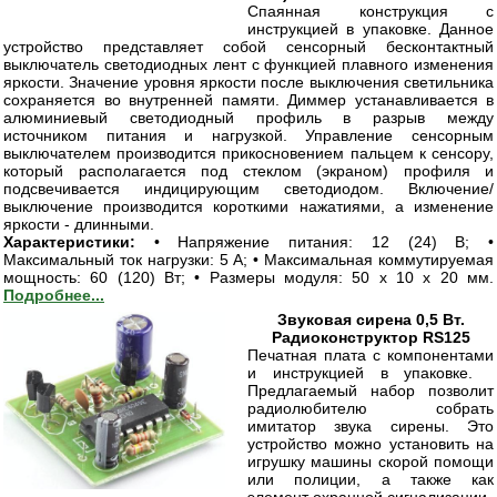
Спаянная конструкция с
инструкцией в упаковке. Данное
устройство представляет собой сенсорный бесконтактный
выключатель светодиодных лент с функцией плавного изменения
яркости. Значение уровня яркости после выключения светильника
сохраняется во внутренней памяти. Диммер устанавливается в
алюминиевый светодиодный профиль в разрыв между
источником питания и нагрузкой. Управление сенсорным
выключателем производится прикосновением пальцем к сенсору,
который располагается под стеклом (экраном) профиля и
подсвечивается индицирующим светодиодом. Включение/
выключение производится короткими нажатиями, а изменение
яркости - длинными.
Характеристики:
• Напряжение питания: 12 (24) В; •
Максимальный ток нагрузки: 5 А; • Максимальная коммутируемая
мощность: 60 (120) Вт; • Размеры модуля: 50 x 10 x 20 мм.
Подробнее...
Звуковая сирена 0,5 Вт.
Радиоконструктор RS125
Печатная плата с компонентами
и инструкцией в упаковке.
Предлагаемый набор позволит
радиолюбителю собрать
имитатор звука сирены. Это
устройство можно установить на
игрушку машины скорой помощи
или полиции, а также как