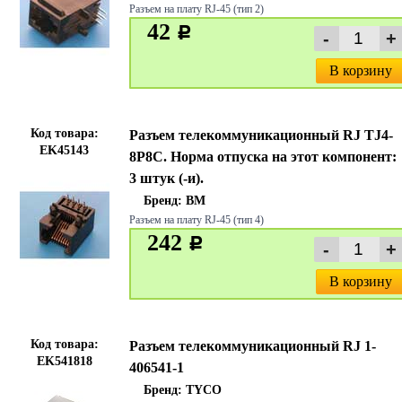
Разъем на плату RJ-45 (тип 2)
42
c
В корзину
Код товара:
Разъем телекоммуникационный RJ TJ4-
EK45143
8P8C. Норма отпуска на этот компонент:
3 штук (-и).
Бренд:
BM
Разъем на плату RJ-45 (тип 4)
242
c
В корзину
Код товара:
Разъем телекоммуникационный RJ 1-
EK541818
406541-1
Бренд:
TYCO