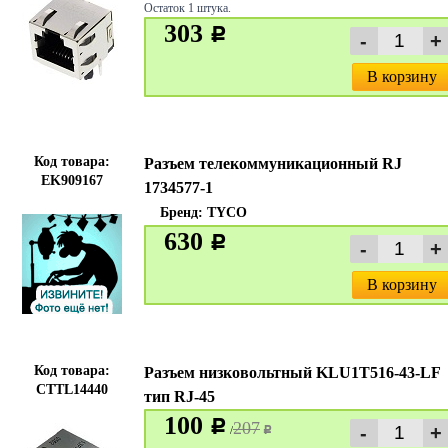
Остаток 1 штука.
303
c
В корзину
Код товара:
Разъем телекоммуникационный RJ
EK909167
1734577-1
Бренд:
TYCO
630
c
В корзину
Код товара:
Разъем низковольтный KLU1T516-43-LF
CTTL14440
тип RJ-45
100
c
207
/
c