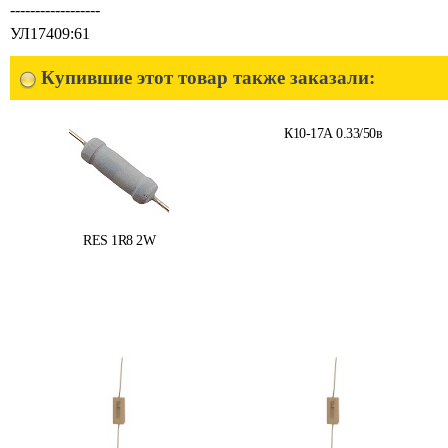
------------------
УЛ17409:61
Купившие этот товар также заказали:
К10-17А 0.33/50в
RES 1R8 2W