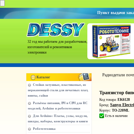
Пункт выдачи зак
32 год мы работаем для разработчиков,
изготовителей и ремонтников
электроники
Радиодетали поч
Каталог
Стойки латунные, пластиковые, из
нержавеющей стали для печатных плат,
Транзистор би
винты, гайки
Код товара:
EK6128
Разъёмы питания, ВЧ и СВЧ для RC
Sanyo Electr
Бренд:
моделей, Arduino и робототехники
Корпус:
TO-220ML
Есть в наличии
Для Arduino: Платы, узлы, модули,
шилды, наборы, конструкторы и книги
Робототехника