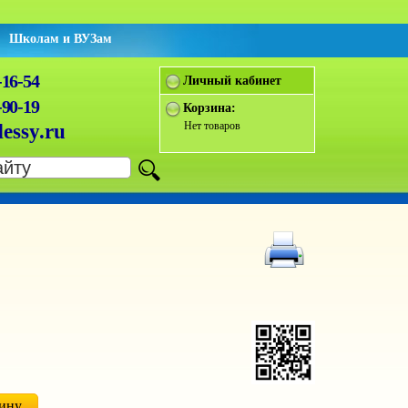
Школам и ВУЗам
-16-54
Личный кабинет
-90-19
Корзина:
Нет товаров
essy.ru
зину