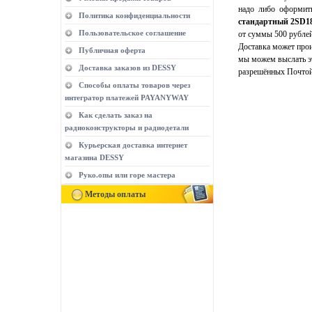
надо либо оформить
Политика конфиденциальности
стандартный 2SD1
Пользовательское соглашение
от суммы 500 рублей
Доставка может прои
Публичная оферта
мы можем выслать эт
Доставка заказов из DESSY
разрешённых Почтой
Способы оплаты товаров через
интегратор платежей PAYANYWAY
Как сделать заказ на
радиоконструкторы и радиодетали
Курьерская доставка интернет
магазина DESSY
Руко.опы или горе мастера
Методы оплаты