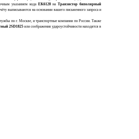
 точным указанием кода
EK6128
на
Транзистор биполярный
счёту выписываются на основании вашего письменного запроса и
ужбы по г. Москве, и транспортные компании по России. Также
тный 2SD1825
или соображения удароустойчивости находятся в