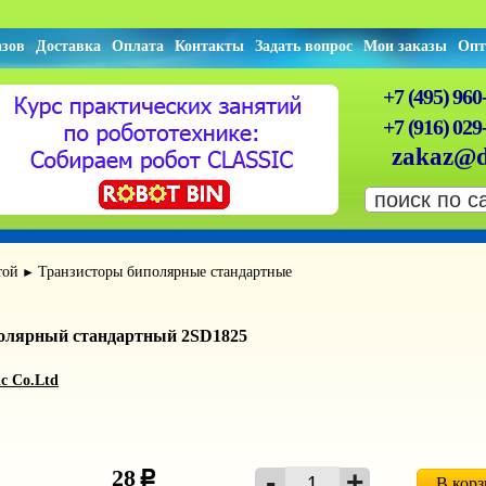
азов
Доставка
Оплата
Контакты
Задать вопрос
Мои заказы
Опт
+7 (495) 960
+7 (916) 029
zakaz@d
той
Транзисторы биполярные стандартные
►
полярный стандартный 2SD1825
ic Co.Ltd
28
c
В кор