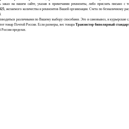
 заказ на нашем сайте, указав в примечании реквизиты, либо прислать письмо с
825
, желаемого количества и реквизитов Вашей организации. Счета по безналичному ра
.
зводиться различными по Вашему выбору способами. Это и самовывоз, и курьерские сл
от товар Почтой России. Если размеры, вес товара
Транзистор биполярный стандар
 России пределах.