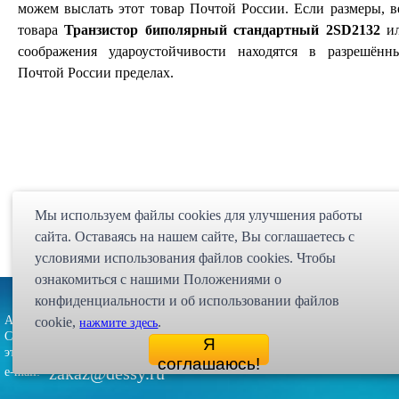
можем выслать этот товар Почтой России. Если размеры, в
товара
Транзистор биполярный стандартный 2SD2132
и
соображения удароустойчивости находятся в разрешённ
Почтой России пределах.
Мы используем файлы cookies для улучшения работы
сайта. Оставаясь на нашем сайте, Bы соглашаетесь с
условиями использования файлов cookies. Чтобы
ознакомиться с нашими Положениями о
Партнёрская программа
Карта сайта
Статьи
Экспедиция
конфиденциальности и об использовании файлов
Адрес: 107023, г. Москва, ул. Малая
cookie,
.
нажмите здесь
Интернет магазин "Десси
Семёновская, д. 3А, стр. 1, 5-й
Я
© 1998 - 2026 
этаж, офис 513
соглашаюсь!
zakaz@dessy.ru
e-mail: