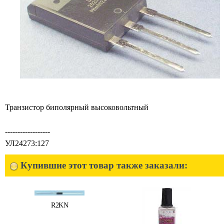
Транзистор биполярный высоковольтный
------------------
УЛ24273:127
Купившие этот товар также заказали:
R2KN