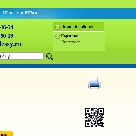
Школам и ВУЗам
-16-54
Личный кабинет
-90-19
Корзина:
Нет товаров
essy.ru
зину