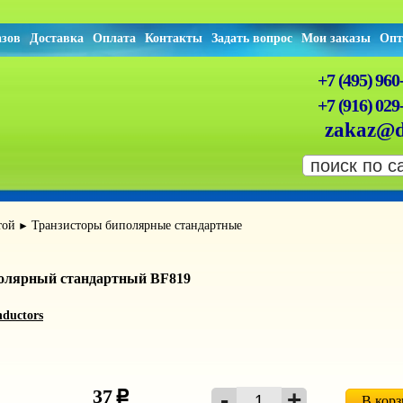
азов
Доставка
Оплата
Контакты
Задать вопрос
Мои заказы
Опт
+7 (495) 960
+7 (916) 029
zakaz@d
той
Транзисторы биполярные стандартные
►
полярный стандартный BF819
ductors
37
c
В кор