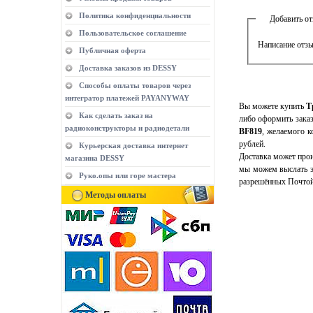
Политика конфиденциальности
Добавить о
Пользовательское соглашение
Написание отзы
Публичная оферта
Доставка заказов из DESSY
Способы оплаты товаров через
интегратор платежей PAYANYWAY
Вы можете купить
Т
Как сделать заказ на
либо оформить заказ
радиоконструкторы и радиодетали
BF819
, желаемого к
рублей.
Курьерская доставка интернет
Доставка может прои
магазина DESSY
мы можем выслать э
Руко.опы или горе мастера
разрешённых Почтой
Методы оплаты