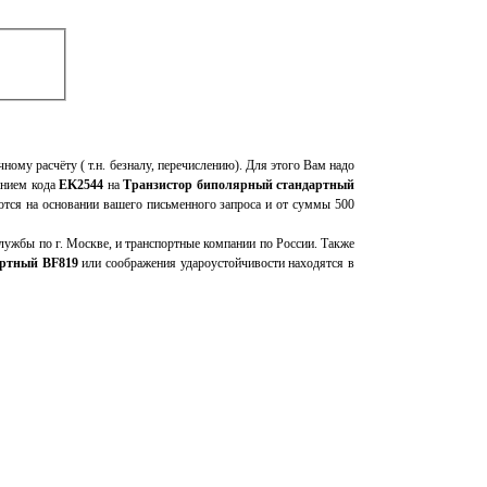
чному расчёту ( т.н. безналу, перечислению). Для этого Вам надо
анием кода
EK2544
на
Транзистор биполярный стандартный
ются на основании вашего письменного запроса и от суммы 500
ужбы по г. Москве, и транспортные компании по России. Также
артный BF819
или соображения удароустойчивости находятся в