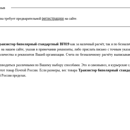
тзыв
регистрации
ва требует предварительной
на сайте.
ранзистор биполярный стандартный BF819
как за наличный расчёт, так и по безнали
 на нашем сайте, указав в примечании реквизиты, либо прислать письмо с точным указ
оличества и реквизитов Вашей организации. Счета по безналичному расчёту выписыва
зводиться различными по Вашему выбору способами. Это и самовывоз, и курьерские сл
тот товар Почтой России. Если размеры, вес товара
Транзистор биполярный станд
 России пределах.