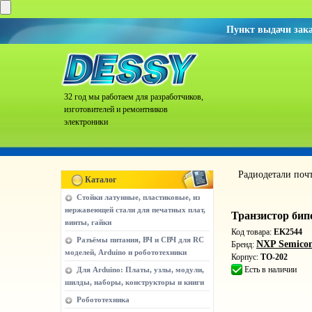
Пункт выдачи зак
32 год мы работаем для разработчиков,
изготовителей и ремонтников
электроники
Радиодетали поч
Каталог
Стойки латунные, пластиковые, из
нержавеющей стали для печатных плат,
Транзистор би
винты, гайки
Код товара:
EK2544
Разъёмы питания, ВЧ и СВЧ для RC
NXP Semicon
Бренд:
моделей, Arduino и робототехники
Корпус:
TO-202
Есть в наличии
Для Arduino: Платы, узлы, модули,
шилды, наборы, конструкторы и книги
Робототехника