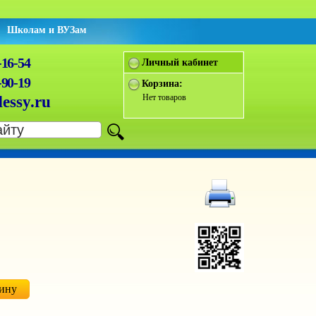
Школам и ВУЗам
-16-54
Личный кабинет
-90-19
Корзина:
Нет товаров
essy.ru
зину