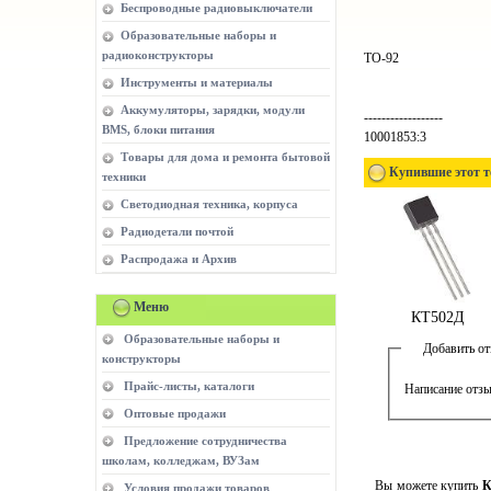
Беспроводные радиовыключатели
Образовательные наборы и
радиоконструкторы
TO-92
Инструменты и материалы
Аккумуляторы, зарядки, модули
------------------
BMS, блоки питания
10001853:3
Товары для дома и ремонта бытовой
Купившие этот т
техники
Светодиодная техника, корпуса
Радиодетали почтой
Распродажа и Архив
Меню
КТ502Д
Образовательные наборы и
Добавить о
конструкторы
Прайс-листы, каталоги
Написание отзы
Оптовые продажи
Предложение сотрудничества
школам, колледжам, ВУЗам
Вы можете купить
К
Условия продажи товаров