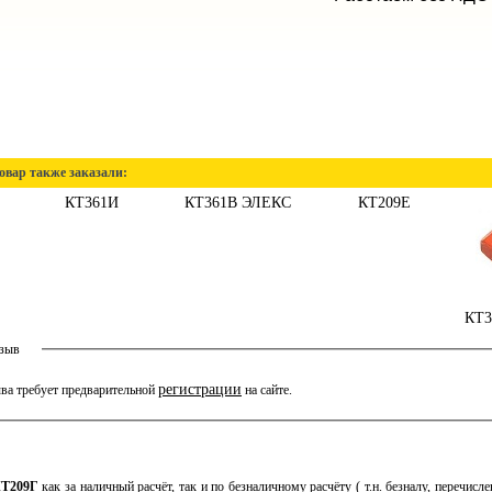
овар также заказали:
КТ361И
КТ361В ЭЛЕКС
КТ209Е
КТ3
тзыв
регистрации
ва требует предварительной
на сайте.
Т209Г
как за наличный расчёт, так и по безналичному расчёту ( т.н. безналу, перечис