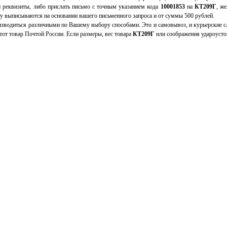
и реквизиты, либо прислать письмо с точным указанием кода
10001853
на
КТ209Г
, ж
у выписываются на основании вашего письменного запроса и от суммы 500 рублей.
зводиться различными по Вашему выбору способами. Это и самовывоз, и курьерские сл
от товар Почтой России. Если размеры, вес товара
КТ209Г
или соображения удароусто