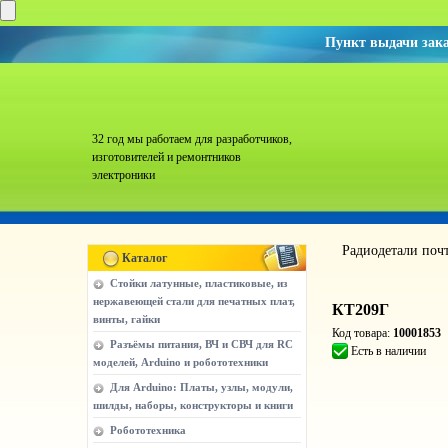
Пункт выдачи зак
32 год мы работаем для разработчиков,
изготовителей и ремонтников
электроники
Радиодетали поч
Каталог
Стойки латунные, пластиковые, из
нержавеющей стали для печатных плат,
КТ209Г
винты, гайки
Код товара:
10001853
Разъёмы питания, ВЧ и СВЧ для RC
Есть в наличии
моделей, Arduino и робототехники
Для Arduino: Платы, узлы, модули,
шилды, наборы, конструкторы и книги
Робототехника