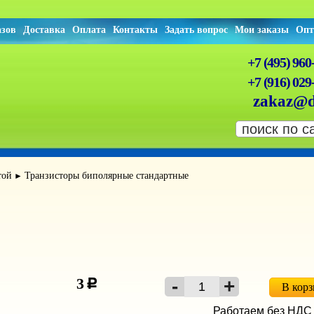
азов
Доставка
Оплата
Контакты
Задать вопрос
Мои заказы
Опт
+7 (495) 960
+7 (916) 029
zakaz@d
той
Транзисторы биполярные стандартные
►
3
c
В кор
Работаем без НДС