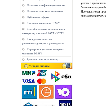
указав в примечани
Политика конфиденциальности
безналичному расчёт
Пользовательское соглашение
Доставка может прои
мы можем выслать эт
Публичная оферта
Доставка заказов из DESSY
Способы оплаты товаров через
интегратор платежей PAYANYWAY
Как сделать заказ на
радиоконструкторы и радиодетали
Курьерская доставка интернет
магазина DESSY
Руко.опы или горе мастера
Методы оплаты