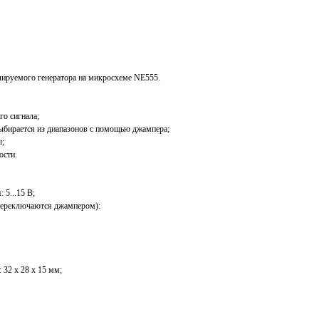
ируемого генератора на микросхеме NE555.
о сигнала;
ыбирается из диапазонов с помощью джампера;
ы;
ости.
 5...15 В;
переключаются джампером):
 32 x 28 x 15 мм;