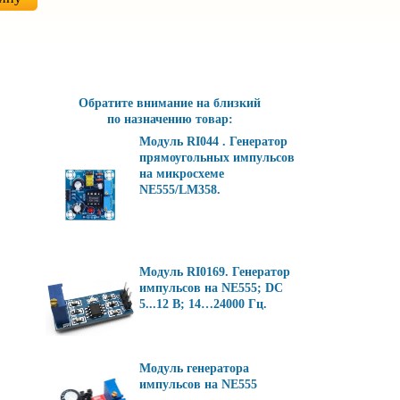
Обратите внимание на близкий
по назначению товар:
Модуль RI044 . Генератор
прямоугольных импульсов
на микросхеме
NE555/LM358.
Модуль RI0169. Генератор
импульсов на NE555; DC
5...12 В; 14…24000 Гц.
Модуль генератора
импульсов на NE555