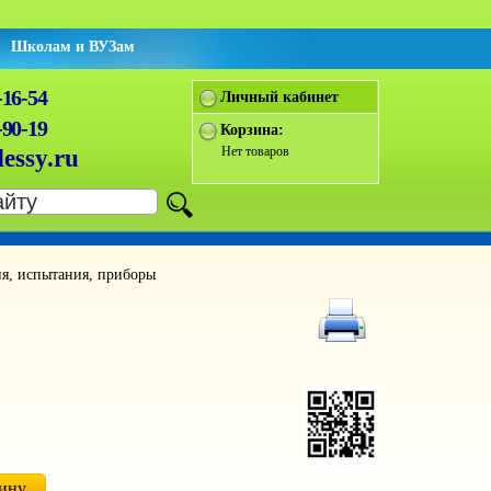
Школам и ВУЗам
-16-54
Личный кабинет
-90-19
Корзина:
Нет товаров
essy.ru
ия, испытания, приборы
зину