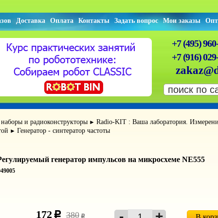
азов
Доставка
Оплата
Контакты
Задать вопрос
Мои заказы
Опт
+7 (495) 960
+7 (916) 029
zakaz@d
 наборы и радиоконструкторы
Radio-KIT : Ваша лаборатория. Измерен
►
той
Генератор - синтератор частоты
►
Регулируемый генератор импульсов на микросхеме NE555
49005
172
c
380
В кор
c