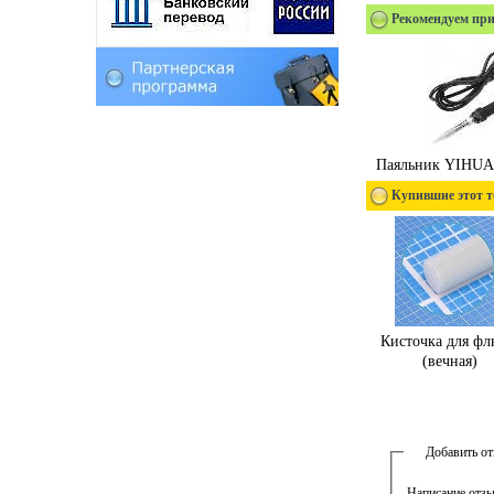
Рекомендуем при
Паяльник YIHUA 
Купившие этот т
Кисточка для фл
(вечная)
Добавить о
Написание отзы