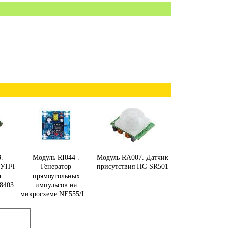
.
Модуль RI044 .
Модуль RA007. Датчик
 УНЧ
Генератор
присутствия HC-SR501
а
прямоугольных
8403
импульсов на
микросхеме NE555/L...