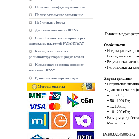
Политика конфиденциальности
Пользовательское соглашение
Публичная оферта
Доставка заказов из DESSY
Готовый модуль регул
Способы оплаты товаров через
интегратор платежей PAYANYWAY
Особенности:
• Индикация выходног
Как сделать заказ на
• Выходная частота в
радиоконструкторы и радиодетали
• Регулировка частот
Курьерская доставка интернет
• Регулировка скважн
магазина DESSY
Руко.опы или горе мастера
Характеристики:
• Напряжение питания:
Методы оплаты
• Диапазоны частот (
•• 1...50 Гц;
•• 50...1000 Гц;
•• 1...10 кГц;
•• 10...200 кГц;
• Размеры устройства:
• Масса: 6,5 г.
------------------
ЕЧК0302049005:172