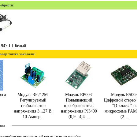
обрести:
947-III Белый
овар также заказали:
юса.
Модуль RP212M.
Модуль RP003.
Модуль RS003
Регулируемый
Повышающий
Цифровой стерео
стабилизатор
преобразователь
"D-класса" н
напряжения 3...27 В,
напряжения PJ3400
микросхеме PAM
10 Ампер...
(0,9...4,4 ...
(2 ...
тзыв
регистрации
ва требует предварительной
на сайте.