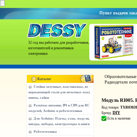
Пункт выдачи зак
32 год мы работаем для разработчиков,
изготовителей и ремонтников
электроники
Образовательные
Каталог
Радиодетали поч
Стойки латунные, пластиковые, из
нержавеющей стали для печатных плат,
винты, гайки
Модуль RI005. 
Разъёмы питания, ВЧ и СВЧ для RC
Код товара:
TXR03020
моделей, Arduino и робототехники
DIY
Бренд:
Есть в наличии
Для Arduino: Платы, узлы, модули,
шилды, наборы, конструкторы и книги
Робототехника