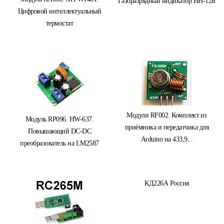
Газоразрядный индикатор ИН-12Б
Цифровой интеллектуальный
термостат
Модули RF002. Комплект из
Модуль RP096. HW-637.
приёмника и передатчика для
Повышающий DC-DC
Arduino на 433,9...
преобразователь на LM2587
КД226А Россия