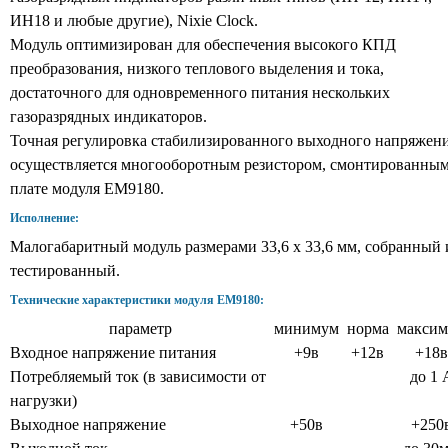
ИН18 и любые другие), Nixie Clock.
Модуль оптимизирован для обеспечения высокого КПД
преобразования, низкого теплового выделения и тока,
достаточного для одновременного питания нескольких
газоразрядных индикаторов.
Точная регулировка стабилизированного выходного напряжен
осуществляется мнoгооборотным резистором, смонтированным
плате модуля EM9180.
Исполнение:
Малогабаритный модуль размерами 33,6 х 33,6 мм, собранный 
тестированный.
Технические характеристики модуля EM9180:
параметр
минимум
норма
макси
Входное напряжение питания
+9в
+12в
+18
Потребляемый ток (в зависимости от
до 1 
нагрузки)
Выходное напряжение
+50в
+250