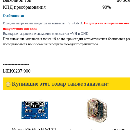
Выходной ток
до 30
КПД преобразования
90%
Особенности:
Входное напряжение подаётся на контакты +V и GND.
Не допускайте переполюсовк
напряжения питания!
Выходное напряжение снимается с контактов +VH и GND.
При снижении напряжения менее +9 вольт, происходит автоматическая блокировка ра
преобразователя во избежание перегрева выходного транзистора.
------------------
ЫЕК0237:900
Купившие этот товар также заказали:
Модуль RA068. XH-W1401.