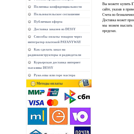
Вы можете купить
1
Политика конфиденциальности
сайте, указав в при
Пользовательское соглашение
Счета по безналично
Доставка может прои
Публичная оферта
мы можем выслать э
Доставка заказов из DESSY
пределах.
Способы оплаты товаров через
интегратор платежей PAYANYWAY
Как сделать заказ на
радиоконструкторы и радиодетали
Курьерская доставка интернет
магазина DESSY
Руко.опы или горе мастера
Методы оплаты