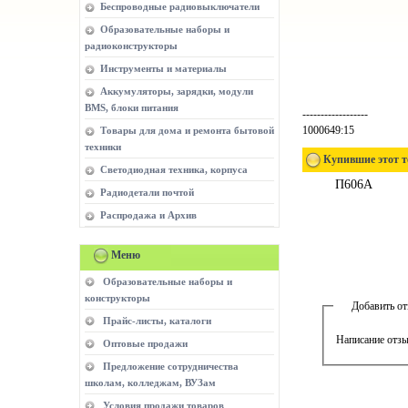
Беспроводные радиовыключатели
Образовательные наборы и
радиоконструкторы
Инструменты и материалы
Аккумуляторы, зарядки, модули
BMS, блоки питания
------------------
1000649:15
Товары для дома и ремонта бытовой
техники
Купившие этот т
Светодиодная техника, корпуса
П606А
Радиодетали почтой
Распродажа и Архив
Меню
Образовательные наборы и
конструкторы
Добавить о
Прайс-листы, каталоги
Написание отзы
Оптовые продажи
Предложение сотрудничества
школам, колледжам, ВУЗам
Условия продажи товаров