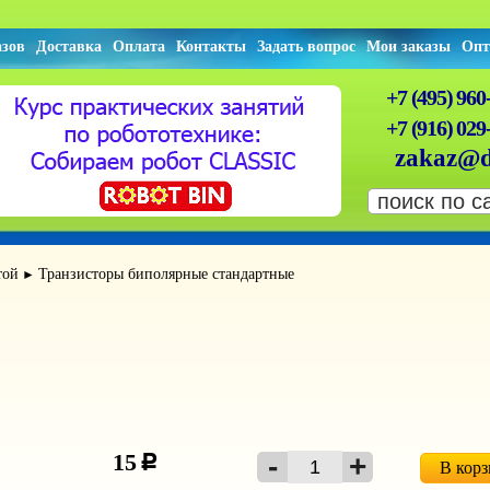
азов
Доставка
Оплата
Контакты
Задать вопрос
Мои заказы
Опт
+7 (495) 960
+7 (916) 029
zakaz@d
той
Транзисторы биполярные стандартные
►
15
c
В кор