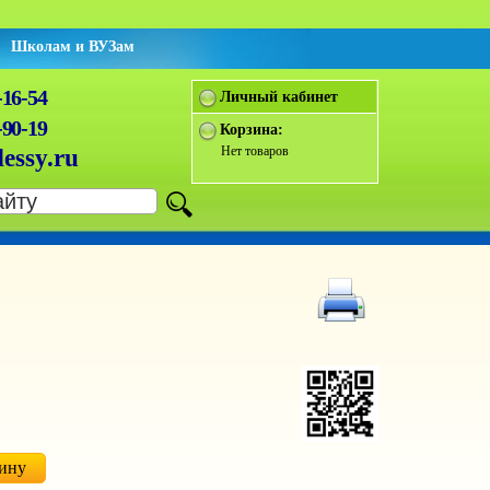
Школам и ВУЗам
-16-54
Личный кабинет
-90-19
Корзина:
Нет товаров
essy.ru
зину