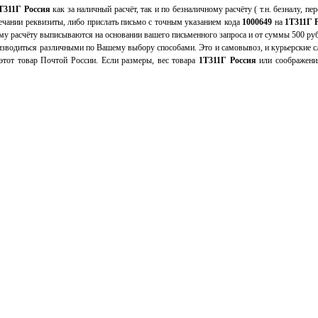
Т311Г Россия
как за наличный расчёт, так и по безналичному расчёту ( т.н. безналу, 
мечании реквизиты, либо прислать письмо с точным указанием кода
1000649
на
1Т311Г 
му расчёту выписываются на основании вашего письменного запроса и от суммы 500 ру
зводиться различными по Вашему выбору способами. Это и самовывоз, и курьерские сл
тот товар Почтой России. Если размеры, вес товара
1Т311Г Россия
или соображени