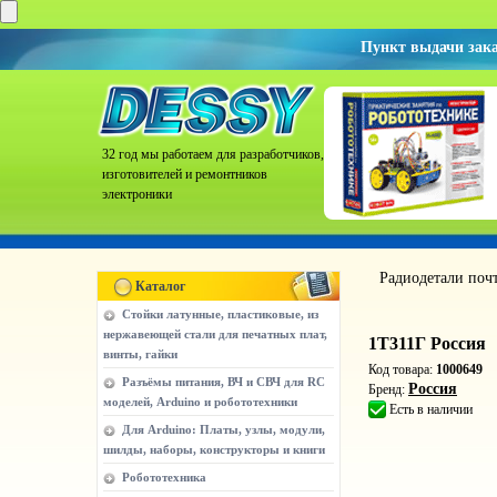
Пункт выдачи зак
32 год мы работаем для разработчиков,
изготовителей и ремонтников
электроники
Радиодетали поч
Каталог
Стойки латунные, пластиковые, из
нержавеющей стали для печатных плат,
1Т311Г Россия
винты, гайки
Код товара:
1000649
Разъёмы питания, ВЧ и СВЧ для RC
Россия
Бренд:
моделей, Arduino и робототехники
Есть в наличии
Для Arduino: Платы, узлы, модули,
шилды, наборы, конструкторы и книги
Робототехника