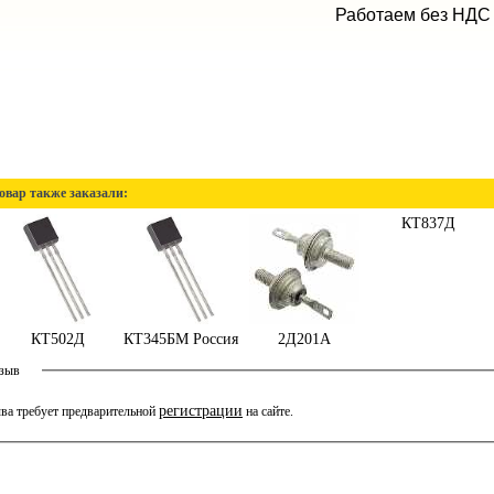
Работаем без НДС
овар также заказали:
КТ837Д
КТ502Д
КТ345БМ Россия
2Д201А
тзыв
регистрации
ва требует предварительной
на сайте.