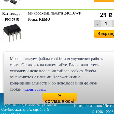
Микросхема памяти 24C16WP.
29
Код товара:
c
Бренд:
KEMO
EK17615
В корзин
Мы используем файлы cookies для улучшения работы
сайта. Оставаясь на нашем сайте, Bы соглашаетесь с
условиями использования файлов cookies. Чтобы
ознакомиться с нашими Положениями о
конфиденциальности и об использовании файлов
cookie,
.
нажмите здесь
Я
Партнёрская программа
Карта сайта
Статьи
Экспедиция
соглашаюсь!
Адрес: 107023, г. Москва, ул. Малая
Интернет магазин "Десси
Семёновская, д. 3А, стр. 1, 5-й
© 1998 - 2026 