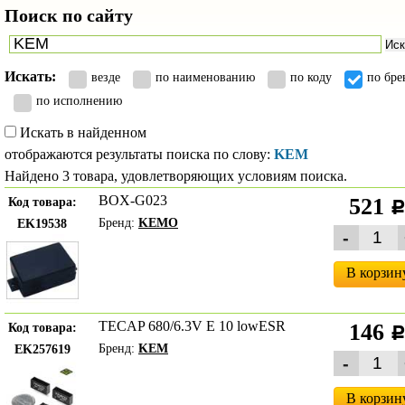
Поиск по сайту
Иск
Искать:
везде
по наименованию
по коду
по бре
по исполнению
Искать в найденном
отображаются результаты поиска по слову:
KEM
Найдено 3 товара, удовлетворяющих условиям поиска.
BOX-G023
521
Код товара:
Бренд:
KEMO
EK19538
В корзин
TECAP 680/6.3V E 10 lowESR
146
Код товара:
Бренд:
KEM
EK257619
В корзин