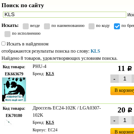
Поиск по сайту
Иск
Искать:
везде
по наименованию
по коду
по бре
по исполнению
Искать в найденном
отображаются результаты поиска по слову:
KLS
Найдено 8 товаров, удовлетворяющих условиям поиска.
PHU-4
11
Код товара:
c
Бренд:
KLS
EK663679
В корзин
Дроссель EC24-102K / LGA0307-
20
Код товара:
c
102K
EK70180
Бренд:
KLS
Корпус: EC24
В корзин