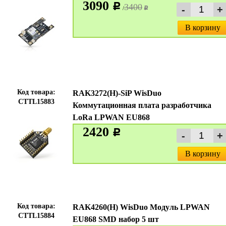
3090
c
3400
/
c
В корзину
Код товара:
RAK3272(H)-SiP WisDuo
CTTL15883
Коммутационная плата разработчика
LoRa LРWAN EU868
2420
c
В корзину
Код товара:
RAK4260(H) WisDuo Модуль LPWAN
CTTL15884
EU868 SMD набор 5 шт