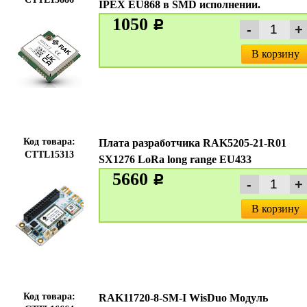
IPEX EU868 в SMD исполнении.
1050
c
В корзину
Код товара:
Плата разработчика RAK5205-21-R01
CTTL15313
SX1276 LoRa long range EU433
5660
c
В корзину
Код товара:
RAK11720-8-SM-I WisDuo Модуль