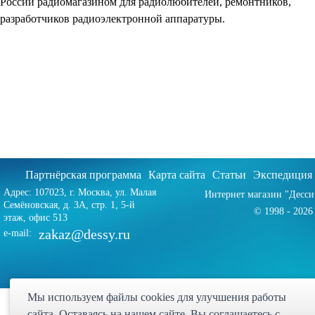
России радиомагазином для радиолюбителей, ремонтников,
разработчиков радиоэлектронной аппаратуры.
Партнёрская программа
Карта сайта
Статьи
Экспедиция
Адрес: 107023, г. Москва, ул. Малая
Интернет магазин "Десси
Семёновская, д. 3А, стр. 1, 5-й
© 1998 - 2026 
этаж, офис 513
zakaz@dessy.ru
e-mail:
Мы используем файлы cookies для улучшения работы
сайта. Оставаясь на нашем сайте, Bы соглашаетесь с