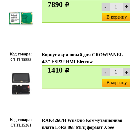
7890
c
В корзину
Код товара:
Корпус акриловый для CROWPANEL
CTTL15885
4.3" ESP32 HMI Elecrow
1410
c
В корзину
Код товара:
RAK4260/H WusDuo Коммутационная
CTTL15261
плата LoRa 868 МГц формат Xbee