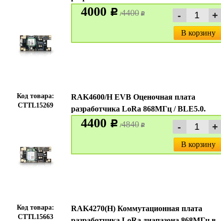
4000
c
4400
/
c
В корзину
Код товара:
RAK4600/H EVB Оценочная плата
CTTL15269
разработчика LoRa 868МГц / BLE5.0.
4400
c
4840
/
c
В корзину
Код товара:
RAK4270(H) Коммутационная плата
CTTL15663
разработчика LoRa диапазона 868МГц в