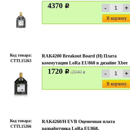
4370
c
В корзину
Код товара:
RAK4200 Breakout Board (H) Плата
CTTL15263
коммутации LoRa EU868 в дизайне Xbee
1720
c
2040
/
c
В корзину
Код товара:
RAK4260/H EVB Оценочная плата
CTTL15266
разработчика LoRa EU868.