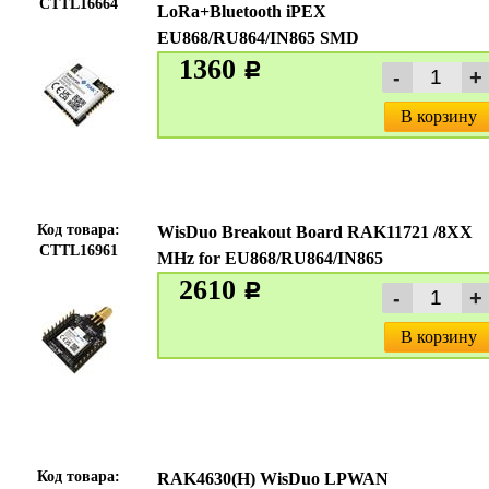
CTTL16664
LoRa+Bluetooth iPEX
EU868/RU864/IN865 SMD
1360
c
В корзину
Код товара:
WisDuo Breakout Board RAK11721 /8XX
CTTL16961
MHz for EU868/RU864/IN865
2610
c
В корзину
Код товара:
RAK4630(H) WisDuo LPWAN