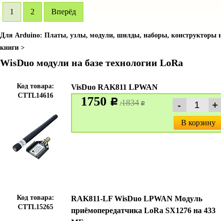
1
2
Вперёд
Для Arduino: Платы, узлы, модули, шилды, наборы, конструкторы 
книги >
WisDuo модули на базе технологии LoRa
Код товара:
VisDuo RAK811 LPWAN
CTTL14616
1750
c
1834
/
c
В корзину
Код товара:
RAK811-LF WisDuo LPWAN Модуль
CTTL15265
приёмопередатчика LoRa SX1276 на 433