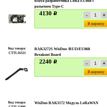
плата разработчика LoRa EU868 с
разъемом Type-C
4130
c
В корзину
Код товара:
RAK3272S WisDuo /RUI3/EU868
CTTL16321
Breakout Board
2240
c
В корзину
Код товара:
WisDuo RAK3172 Модуль LoRaWAN
CTTL15886