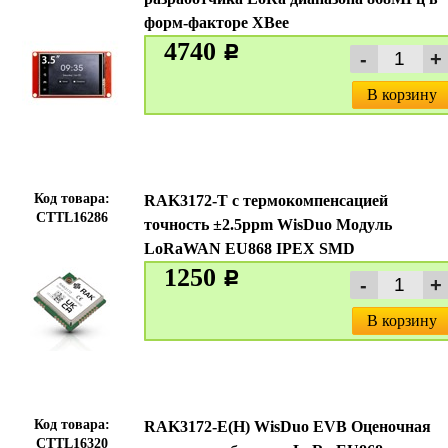
форм-факторе XBee
4740
c
В корзину
Код товара:
RAK3172-T с термокомпенсацией
CTTL16286
точность ±2.5ppm WisDuo Модуль
LoRaWAN EU868 IPEX SMD
1250
c
В корзину
Код товара:
RAK3172-E(H) WisDuo EVB Оценочная
CTTL16320